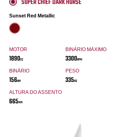
SUPER CHIEF DARK HORSE
Sunset Red Metallic
MOTOR
BINÁRIO MÁXIMO
1890
3300
CC
RPM
BINÁRIO
PESO
156
335
NM
KG
ALTURA DO ASSENTO
665
MM