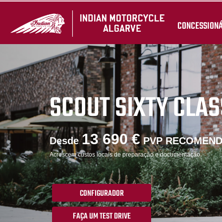
CONCESSION
SCOUT SIXTY CLAS
13 690 €
Desde
PVP RECOMEN
Acrescem custos locais de preparação e documentação.
CONFIGURADOR
FAÇA UM TEST DRIVE