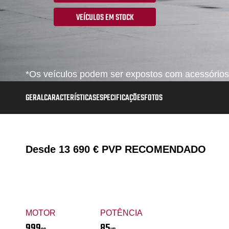
VEÍCULOS EM STOCK
*Os veículos podem ser expostos com acessórios,
GERAL
CARACTERÍSTICAS
ESPECIFICAÇÕES
FOTOS
Desde
13 690 €
PVP RECOMENDADO
MOTOR
POTÊNCIA
999
85