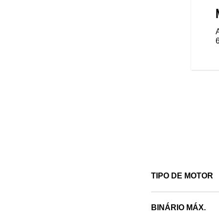
 feita para ser tua. Explora mais
 inúmeras opções de estilo,
 tipos de condução preferidos.
emos a mota certa para ti.
TIPO DE MOTOR
BINÁRIO MÁX.