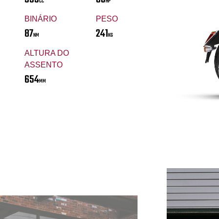
CC
HP
BINÁRIO
PESO
87
241
NM
KG
ALTURA DO
ASSENTO
654
MM