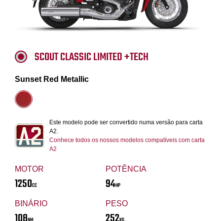
SCOUT CLASSIC LIMITED +TECH
Sunset Red Metallic
Este modelo pode ser convertido numa versão para carta
A2.
Conhece todos os nossos modelos compatíveis com carta
A2
MOTOR
POTÊNCIA
1250
94
CC
HP
BINÁRIO
PESO
108
252
NM
KG